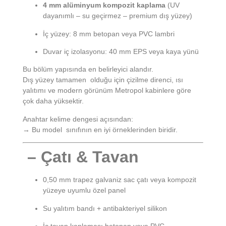
4 mm alüminyum kompozit kaplama
(UV
dayanımlı – su geçirmez – premium dış yüzey)
İç yüzey: 8 mm betopan veya PVC lambri
Duvar iç izolasyonu: 40 mm EPS veya kaya yünü
Bu bölüm yapısında en belirleyici alandır.
Dış yüzey tamamen olduğu için çizilme direnci, ısı
yalıtımı ve modern görünüm Metropol kabinlere göre
çok daha yüksektir.
Anahtar kelime dengesi açısından:
→ Bu model sınıfının en iyi örneklerinden biridir.
– Çatı & Tavan
0,50 mm trapez galvaniz sac çatı veya kompozit
yüzeye uyumlu özel panel
Su yalıtım bandı + antibakteriyel silikon
İç tavan kaplaması betopan veya PVC