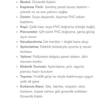
Model:
Güvenlik Kabini
Kaplama Türü:
Sandviç panel duvar sistemi –
yüksek ısı ve ses yalıtımı sağlar
Zemin:
Suya dayanıklı, kaymaz PVC taban
kaplama
Kapı:
Çelik kapı veya PVC doğrama (isteğe bağlı)
Pencereler:
Çift camlı PVC doğrama, geniş görüş
açısı sunar
Havalandırma
Üst menfez + doğal hava akışı
Aydınlatma:
Elektrik tesisatıyla uyumlu iç tavan
lambası
Yalıtım:
Poliüretan dolgulu panel sistem, dört
mevsim konfor
Elektrik Tesisatı:
Aydınlatma, priz, sigorta
panosu hazır kurulum
Taşıma:
Forklift girişi ve vinçle kaldırmaya uygun
çelik alt şase
Kullanım Alanı:
Site, fabrika, otopark, okul,
hastane, inşaat sahası gibi güvenlik noktaları
Güvenlik Kabin