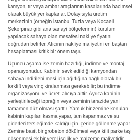
kamyon, tır veya ambar araçlarının kasalarında hacimsel
olarak büyük yer kaplarlar. Dolayısıyla üretim
merkezinin (örneğin İstanbul Tuzla veya Kocaeli
Şekerpınar gibi ana sanayi bölgelerinin) kurulum
yapılacak sahaya olan mesafesi nakliye fiyatını
doğrudan belirler. Alıcının nakliye maliyetini en baştan
hesaplatması kritik bir önem taşır.
Üçüncü aşama ise zemin hazırlığı, indirme ve montaj
operasyonudur. Kabinin sevk edildiği kamyondan
sahaya indirilebilmesi için ağırlığına bağlı olarak bir
forklift veya vinç kiralanması gerekebilir; bu indirme
organizasyonu ve ücreti alıcıya aittir. Ayrıca kabinin
yerleştirileceği toprağın veya zeminin terazide yani
tamamen düz olması şarttır. Yamuk bir zemine konulan
kabinin kapıları kasma yapar, tam kapanmaz ve su
giderleri ters eğimde kaldığı için içeride göllenme yapar.
Zemine basit bir grobeton dökülmesi veya kilit parke taş
döşenmesi ek bir yerel işçilik ve malzeme maliyetidir.