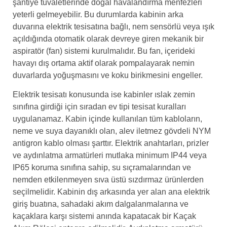
şantiye tuvaletlerinde doğal havalandırma menfezleri
yeterli gelmeyebilir. Bu durumlarda kabinin arka
duvarına elektrik tesisatına bağlı, nem sensörlü veya ışık
açıldığında otomatik olarak devreye giren mekanik bir
aspiratör (fan) sistemi kurulmalıdır. Bu fan, içerideki
havayı dış ortama aktif olarak pompalayarak nemin
duvarlarda yoğuşmasını ve koku birikmesini engeller.
Elektrik tesisatı konusunda ise kabinler ıslak zemin
sınıfına girdiği için sıradan ev tipi tesisat kuralları
uygulanamaz. Kabin içinde kullanılan tüm kabloların,
neme ve suya dayanıklı olan, alev iletmez gövdeli NYM
antigron kablo olması şarttır. Elektrik anahtarları, prizler
ve aydınlatma armatürleri mutlaka minimum IP44 veya
IP65 koruma sınıfına sahip, su sıçramalarından ve
nemden etkilenmeyen sıva üstü sızdırmaz ürünlerden
seçilmelidir. Kabinin dış arkasında yer alan ana elektrik
giriş buatına, sahadaki akım dalgalanmalarına ve
kaçaklara karşı sistemi anında kapatacak bir Kaçak