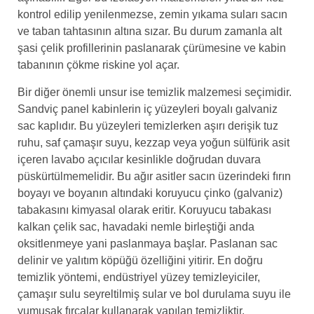
kontrol edilip yenilenmezse, zemin yıkama suları sacın
ve taban tahtasının altına sızar. Bu durum zamanla alt
şasi çelik profillerinin paslanarak çürümesine ve kabin
tabanının çökme riskine yol açar.
Bir diğer önemli unsur ise temizlik malzemesi seçimidir.
Sandviç panel kabinlerin iç yüzeyleri boyalı galvaniz
sac kaplıdır. Bu yüzeyleri temizlerken aşırı derişik tuz
ruhu, saf çamaşır suyu, kezzap veya yoğun sülfürik asit
içeren lavabo açıcılar kesinlikle doğrudan duvara
püskürtülmemelidir. Bu ağır asitler sacın üzerindeki fırın
boyayı ve boyanın altındaki koruyucu çinko (galvaniz)
tabakasını kimyasal olarak eritir. Koruyucu tabakası
kalkan çelik sac, havadaki nemle birleştiği anda
oksitlenmeye yani paslanmaya başlar. Paslanan sac
delinir ve yalıtım köpüğü özelliğini yitirir. En doğru
temizlik yöntemi, endüstriyel yüzey temizleyiciler,
çamaşır sulu seyreltilmiş sular ve bol durulama suyu ile
yumuşak fırçalar kullanarak yapılan temizliktir.