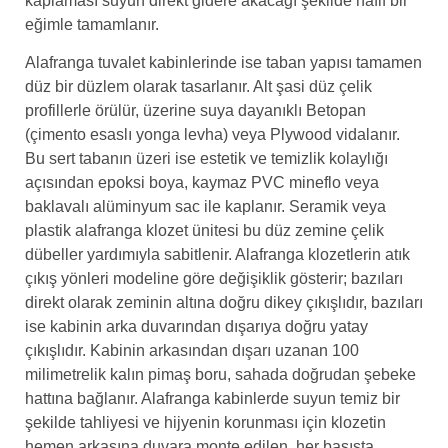
kaplaması suyun direkt gidere akacağı şekilde hafif bir
eğimle tamamlanır.
Alafranga tuvalet kabinlerinde ise taban yapısı tamamen
düz bir düzlem olarak tasarlanır. Alt şasi düz çelik
profillerle örülür, üzerine suya dayanıklı Betopan
(çimento esaslı yonga levha) veya Plywood vidalanır.
Bu sert tabanın üzeri ise estetik ve temizlik kolaylığı
açısından epoksi boya, kaymaz PVC mineflo veya
baklavalı alüminyum sac ile kaplanır. Seramik veya
plastik alafranga klozet ünitesi bu düz zemine çelik
dübeller yardımıyla sabitlenir. Alafranga klozetlerin atık
çıkış yönleri modeline göre değişiklik gösterir; bazıları
direkt olarak zeminin altına doğru dikey çıkışlıdır, bazıları
ise kabinin arka duvarından dışarıya doğru yatay
çıkışlıdır. Kabinin arkasından dışarı uzanan 100
milimetrelik kalın pimaş boru, sahada doğrudan şebeke
hattına bağlanır. Alafranga kabinlerde suyun temiz bir
şekilde tahliyesi ve hijyenin korunması için klozetin
hemen arkasına duvara monte edilen, her basışta