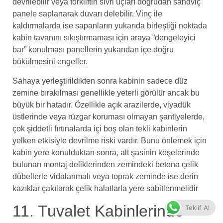
devrilebilir veya forkliftin sivri uçları doğrudan sandviç
panele saplanarak duvarı delebilir. Vinç ile
kaldırmalarda ise sapanların yukarıda birleştiği noktada
kabin tavanını sıkıştırmaması için araya “dengeleyici
bar” konulması panellerin yukarıdan içe doğru
bükülmesini engeller.
Sahaya yerleştirildikten sonra kabinin sadece düz
zemine bırakılması genellikle yeterli görülür ancak bu
büyük bir hatadır. Özellikle açık arazilerde, viyadük
üstlerinde veya rüzgar koruması olmayan şantiyelerde,
çok şiddetli fırtınalarda içi boş olan tekli kabinlerin
yelken etkisiyle devrilme riski vardır. Bunu önlemek için
kabin yere konulduktan sonra, alt şasinin köşelerinde
bulunan montaj deliklerinden zemindeki betona çelik
dübellerle vidalanmalı veya toprak zeminde ise derin
kazıklar çakılarak çelik halatlarla yere sabitlenmelidir
11. Tuvalet Kabinlerinde
Teklif Al