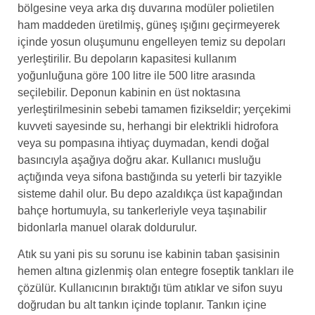
bölgesine veya arka dış duvarına modüler polietilen
ham maddeden üretilmiş, güneş ışığını geçirmeyerek
içinde yosun oluşumunu engelleyen temiz su depoları
yerleştirilir. Bu depoların kapasitesi kullanım
yoğunluğuna göre 100 litre ile 500 litre arasında
seçilebilir. Deponun kabinin en üst noktasına
yerleştirilmesinin sebebi tamamen fizikseldir; yerçekimi
kuvveti sayesinde su, herhangi bir elektrikli hidrofora
veya su pompasına ihtiyaç duymadan, kendi doğal
basıncıyla aşağıya doğru akar. Kullanıcı musluğu
açtığında veya sifona bastığında su yeterli bir tazyikle
sisteme dahil olur. Bu depo azaldıkça üst kapağından
bahçe hortumuyla, su tankerleriyle veya taşınabilir
bidonlarla manuel olarak doldurulur.
Atık su yani pis su sorunu ise kabinin taban şasisinin
hemen altına gizlenmiş olan entegre foseptik tankları ile
çözülür. Kullanıcının bıraktığı tüm atıklar ve sifon suyu
doğrudan bu alt tankın içinde toplanır. Tankın içine