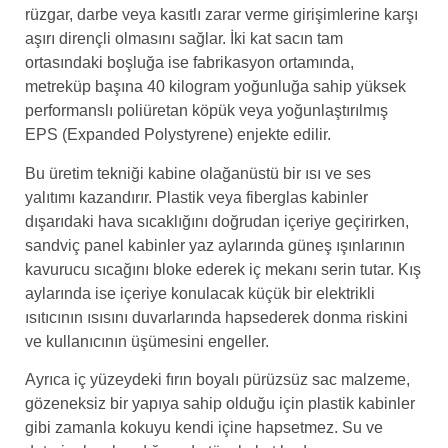
rüzgar, darbe veya kasıtlı zarar verme girişimlerine karşı
aşırı dirençli olmasını sağlar. İki kat sacın tam
ortasındaki boşluğa ise fabrikasyon ortamında,
metreküp başına 40 kilogram yoğunluğa sahip yüksek
performanslı poliüretan köpük veya yoğunlaştırılmış
EPS (Expanded Polystyrene) enjekte edilir.
Bu üretim tekniği kabine olağanüstü bir ısı ve ses
yalıtımı kazandırır. Plastik veya fiberglas kabinler
dışarıdaki hava sıcaklığını doğrudan içeriye geçirirken,
sandviç panel kabinler yaz aylarında güneş ışınlarının
kavurucu sıcağını bloke ederek iç mekanı serin tutar. Kış
aylarında ise içeriye konulacak küçük bir elektrikli
ısıtıcının ısısını duvarlarında hapsederek donma riskini
ve kullanıcının üşümesini engeller.
Ayrıca iç yüzeydeki fırın boyalı pürüzsüz sac malzeme,
gözeneksiz bir yapıya sahip olduğu için plastik kabinler
gibi zamanla kokuyu kendi içine hapsetmez. Su ve