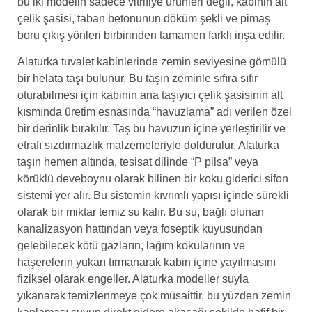
bu iki modelin sadece vitrifiye ürünleri değil, kabinin alt
çelik şasisi, taban betonunun döküm şekli ve pimaş
boru çıkış yönleri birbirinden tamamen farklı inşa edilir.
Alaturka tuvalet kabinlerinde zemin seviyesine gömülü
bir helata taşı bulunur. Bu taşın zeminle sıfıra sıfır
oturabilmesi için kabinin ana taşıyıcı çelik şasisinin alt
kısmında üretim esnasında “havuzlama” adı verilen özel
bir derinlik bırakılır. Taş bu havuzun içine yerleştirilir ve
etrafı sızdırmazlık malzemeleriyle doldurulur. Alaturka
taşın hemen altında, tesisat dilinde “P pilsa” veya
körüklü deveboynu olarak bilinen bir koku giderici sifon
sistemi yer alır. Bu sistemin kıvrımlı yapısı içinde sürekli
olarak bir miktar temiz su kalır. Bu su, bağlı olunan
kanalizasyon hattından veya foseptik kuyusundan
gelebilecek kötü gazların, lağım kokularının ve
haşerelerin yukarı tırmanarak kabin içine yayılmasını
fiziksel olarak engeller. Alaturka modeller suyla
yıkanarak temizlenmeye çok müsaittir, bu yüzden zemin