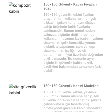
150×150 Güvenlik Kabini Fiyatları
2026
150×150 güvenlik kabini fiyatları
araştırılırken kullanıcıların en çok
dikkatini çeken konu, aynı ölçüye
sahip ürünlerin farklı fiyatlarla
satılmasıdır. Bunun temel nedeni,
yalnızca ölçünün değil; üretimde
kullanılan malzeme kalitesinin, yalıtım
sisteminin, çelik konstrüksiyonun,
elektrik altyapısının, cam ve kapı
sistemlerinin, işçiliğin ve ek
donanımların fiyat üzerinde doğrudan
etkili olmasıdır. Bu nedenle aynı
ölçüde iki güvenlik kabini teknik
özellikleri bakımından tamamen farklı
olabilir.
150×150 Güvenlik Kabini Modelleri
150×150 güvenlik kabini, yaklaşık
2,25 m² kullanım alanına sahip, tek
güvenlik görevlisinin rahat bir şekilde
çalışabilmesi için tasarlanmış
profesyonel güvenlik kabini modelidir.
2026 yılında en çok tercih edilen